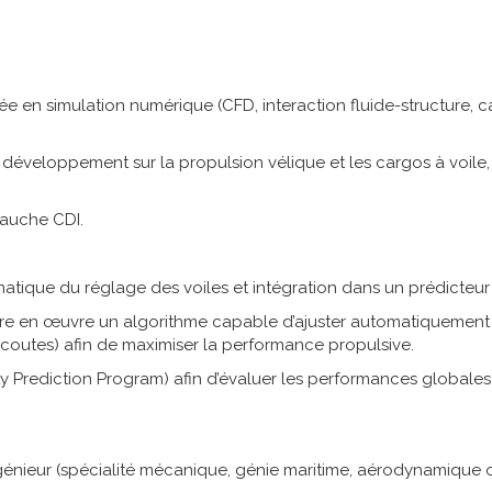
isée en simulation numérique (CFD, interaction fluide-structur
 développement sur la propulsion vélique et les cargos à voile, 
bauche CDI.
atique du réglage des voiles et intégration dans un prédicteu
ttre en œuvre un algorithme capable d’ajuster automatiquement 
écoutes) afin de maximiser la performance propulsive.
city Prediction Program) afin d’évaluer les performances globa
génieur (spécialité mécanique, génie maritime, aérodynamique 